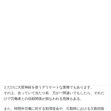
コ
ナ
ン
ビ
テ
ゲ
ン
ー
給与計算
ツ
シ
に
ョ
HOME
業務案内
給与計算
移
ン
動
に
移
動
どんなに煩雑な業務であっても
会社における業務の中でも、給与計算は毎月行われる大切な業務
の一つです。
しかし、現実には多くの時間が割かれると共に、お金に関わるこ
とだけに大変神経を使うデリケートな業務でもあります。
その上、合っていて当たり前、万が一間違いでもしたら、それだ
けで労働者との信頼関係が損なわれる危険もある。
また、時間外労働に対する割増賃金や、欠勤時における欠勤控除