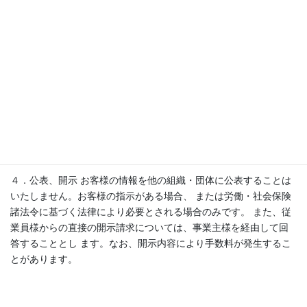
の業務遂行に必要とする最小限において使用し、必要とする場合
以外は、事務 所外に持ち出し、または口外しません。
３．職員の教育、監督 お客様の情報の適切な取り扱いに関する教
育を行い、当事務所から権限を与えられた職員 だけがその情報に
アクセスできます。事務所の個人情報保護に関する確約に違反し
た職員は、 定められた処分に処されます。
４．公表、開示 お客様の情報を他の組織・団体に公表することは
いたしません。お客様の指示がある場合、 または労働・社会保険
諸法令に基づく法律により必要とされる場合のみです。 また、従
業員様からの直接の開示請求については、事業主様を経由して回
答することとし ます。なお、開示内容により手数料が発生するこ
とがあります。