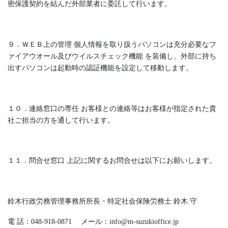
密保護契約を結んだ外部業者に委託して行います。
９．ＷＥＢ上の管理 個人情報を取り扱うパソコンは充分必要なフ
ァイアウオール及びウイルスチェック機能 を装備し、外部に持ち
出すパソコンは起動時の認証機能を設定して移動します。
１０．連絡窓口の専任 お客様との連絡等はお客様が指定された貴
社ご担当の方を通して行います。
１１．問合せ窓口 上記に関するお問合せは以下にお願いします。
鈴木行政労務管理事務所所長・特定社会保険労務士 鈴木 守
電 話：048-918-0871 メール：info@m-suzukioffice.jp