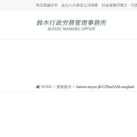
コ
ナ
埼玉県越谷市 あなたの身近な法律家 社会保険労務士・行
ン
ビ
テ
ゲ
ン
ー
ツ
シ
に
ョ
移
ン
動
に
移
動
HOME
業務案内
clarisse-meyer-jKU2NneZAbI-unsplash