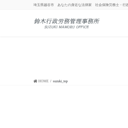
コ
ナ
埼玉県越谷市 あなたの身近な法律家 社会保険労務士・行
ン
ビ
テ
ゲ
ン
ー
ツ
シ
に
ョ
移
ン
動
に
移
動
HOME
suzuki_top