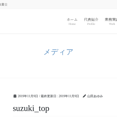
政書士
ホーム
代表紹介
業務案
Home
Profile
Work
メディア
2019年11月9日
/ 最終更新日 :
2019年11月9日
山田あゆみ
suzuki_top