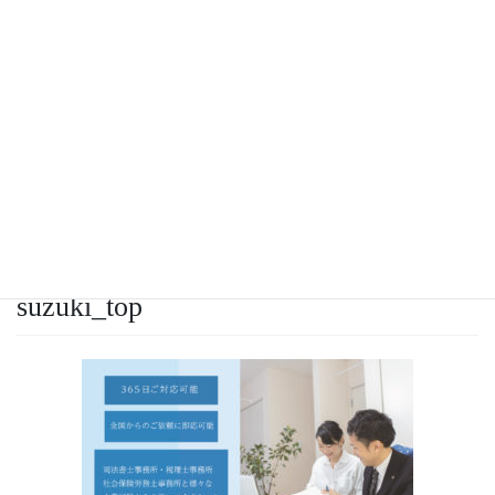
コ
ナ
ン
ビ
テ
ゲ
ン
ー
ツ
シ
メディア
に
ョ
移
ン
動
に
移
HOME
suzuki_top
動
2019年11月16日
/ 最終更新日 :
2019年11月16日
山田あゆみ
suzuki_top